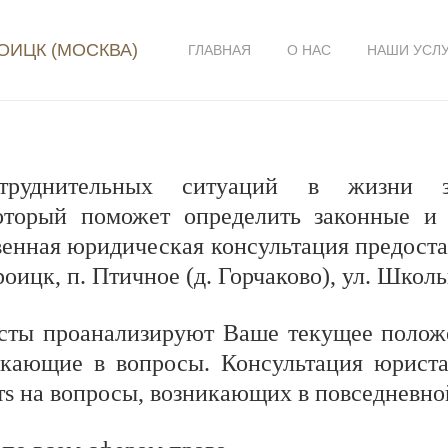
ОИЦК (МОСКВА)
ГЛАВНАЯ
О НАС
НАШИ УСЛ
труднительных ситуаций в жизни з
который поможет определить законные и
енная юридическая консультация предостав
роицк, п. Птичное (д. Горчаково), ул. Школь
ты проанализируют Ваше текущее положе
икающие в вопросы. Консультация юрист
тs на вопросы, возникающих в повседневно